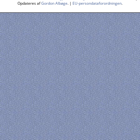
Opdateres af
Gordon Albøge
. |
EU-persondataforordningen
.